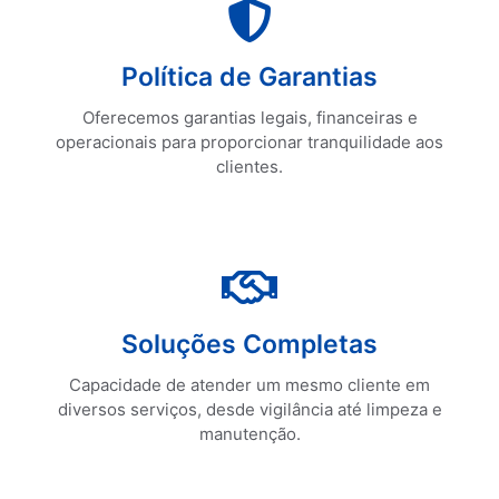
Solicite uma Cotação
Política de Garantias
Política de Garantias
Oferecemos garantias legais, financeiras e
operacionais para proporcionar tranquilidade aos
clientes.
Solicite uma Cotação
Soluções Completas
Soluções Completas
Capacidade de atender um mesmo cliente em
diversos serviços, desde vigilância até limpeza e
manutenção.